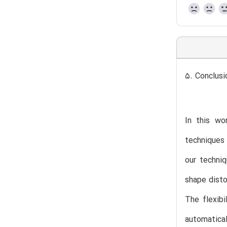
5. Conclusi
In this wo
techniques 
our techniq
shape disto
The flexibi
automatical