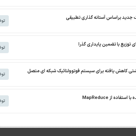
توض
توض
 نشتی کاهش یافته برای سیستم فوتوولتائیک شبکه ای متصل
توض
توض