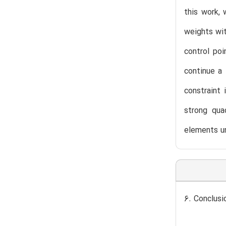
this work, 
weights wit
control poi
continue a 
constraint 
strong qua
elements u
6. Conclusi