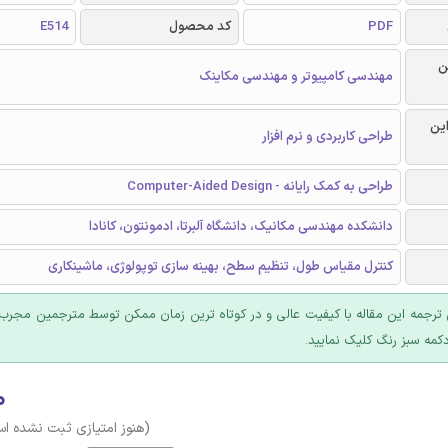
PDF
کد محصول
E514
ن
مهندسی کامپیوتر و مهندسی مکاینک
این
طراحی کاربردی و نرم افزار
طراحی به کمک رایانه - Computer-Aided Design
دانشکده مهندسی مکانیک، دانشگاه آلبرتا، ادمونتون، کانادا
کنترل مقیاس طول، تنظیم سطح، بهینه سازی توپولوژی، ماشینکاری
ترجمه این مقاله با کیفیت عالی و در کوتاه ترین زمان ممکن توسط مترجمین مجرب 
کمه سبز رنگ کلیک نمایید.
۰
(هنوز امتیازی ثبت نشده ا