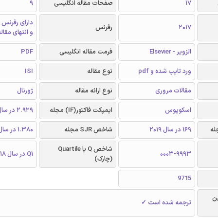
17
صفحات مقاله انگلیسی
9
دارای رفرنس 
2017
رفرنس
و انتهای مقال
الزویر - Elsevier
فرمت مقاله انگلیسی
PDF
ورد تایپ شده و pdf
نوع مقاله
ISI
مقالات مروری
نوع ارائه مقاله
ژورنال
اسکوپوس
ایمپکت فاکتور(IF) مجله
2.929 در سال 2018
169 در سال 2019
شاخص SJR مجله
1.380 در سال 2018
شاخص Q یا Quartile
0003-9993
Q1 در سال 2018
(چارک)
9715
ن
ترجمه شده است ✓