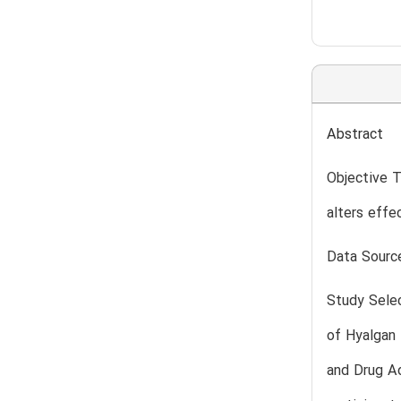
Abstract
Objective T
alters effe
Data Sourc
Study Selec
of Hyalgan 
and Drug A