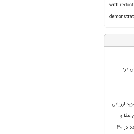
with reduct
demonstrate
 کاهش درد
یا 5 بار در هفته از تزریق درون رگی هیالگان برای درمان درد OA زانو را مورد ارزیابی
درمان های HA مورد تایید سازمان غذا و
داروی آمریکا برای درد OA زانو را مورد ارزیابی قرار داده بودند را نیز درگیر کردیم. 24 مطالعه شناسایی شدند، که شامل 2168 شرکت کننده در 30