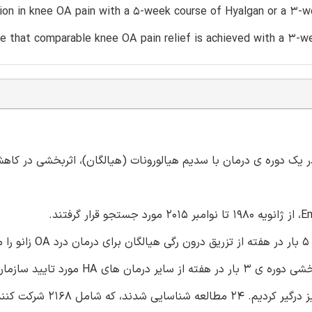
ion in knee OA pain with a 5-week course of Hyalgan or a 3-
 that comparable knee OA pain relief is achieved with a 3-we
بررسی اینکه آیا تعداد تزریق های هیالورونیک اسید (HA) در یک دوره ی درمان با سدیم هیالورونات (هیالگان)، اثربخشی در
انتخاب مطالعه: ما مطالعات بالینی که اثربخشی یک دوره ی 3 
قرار داده بودند، درگیر کردیم. ما همچنین مطالعات بالینی که اثربخشی دوره ی 3 بار در هفته از سایر 