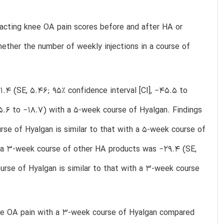
acting knee OA pain scores before and after HA or
ther the number of weekly injections in a course of
.4 (SE, 5.46; 95% confidence interval [CI], −45.5 to
5.6 to −18.7) with a 5-week course of Hyalgan. Findings
rse of Hyalgan is similar to that with a 5-week course of
h a 3-week course of other HA products was −29.4 (SE,
ourse of Hyalgan is similar to that with a 3-week course
nee OA pain with a 3-week course of Hyalgan compared