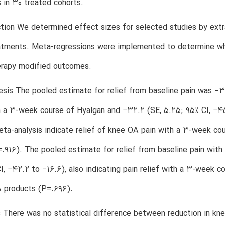
s in 30 treated cohorts.
tion We determined effect sizes for selected studies by extr
atments. Meta-regressions were implemented to determine whe
erapy modified outcomes.
sis The pooled estimate for relief from baseline pain was −31
 a 3-week course of Hyalgan and −32.2 (SE, 5.25; 95% CI, −4
ta-analysis indicate relief of knee OA pain with a 3-week cou
.916). The pooled estimate for relief from baseline pain wit
I, −42.2 to −16.6), also indicating pain relief with a 3-week c
A products (P=.696).
 There was no statistical difference between reduction in k