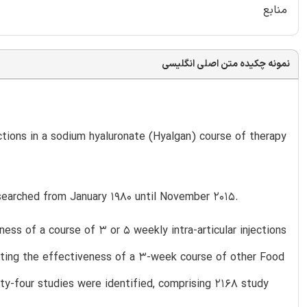
منابع
نمونه چکیده متن اصلی انگلیسی
ctions in a sodium hyaluronate (Hyalgan) course of therapy
earched from January 1980 until November 2015.
ess of a course of 3 or 5 weekly intra-articular injections
uating the effectiveness of a 3-week course of other Food
-four studies were identified, comprising 2168 study