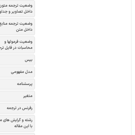
وضعیت ترجمه متون
داخل تصاویر و جداو
وضعیت ترجمه منابع
داخل متن
وضعیت فرمولها و
محاسبات در فایل تر
بیس
مدل مفهومی
پرسشنامه
متغیر
رفرنس در ترجمه
رشته و گرایش های م
با این مقاله