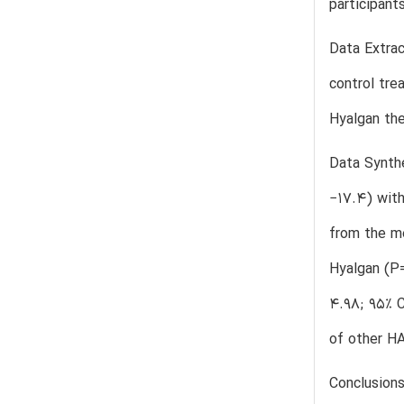
participant
Data Extrac
control tre
Hyalgan th
Data Synthe
−17.4) with
from the me
Hyalgan (P=
4.98; 95% C
of other H
Conclusions