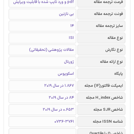
فرمت ترجمه مقاله
pdf و ورد تایپ شده با قابلیت ویرایش
فونت ترجمه مقاله
بی نازنین
سایز ترجمه مقاله
14
نوع مقاله
ISI
نوع نگارش
مقالات پژوهشی (تحقیقاتی)
نوع ارائه مقاله
ژورنال
پایگاه
اسکوپوس
ایمپکت فاکتور(IF) مجله
1.867 در سال 2019
شاخص H_index مجله
84 در سال 2019
شاخص SJR مجله
0.653 در سال 2019
شناسه ISSN مجله
0736-3761
شاخص Q یا Quartile