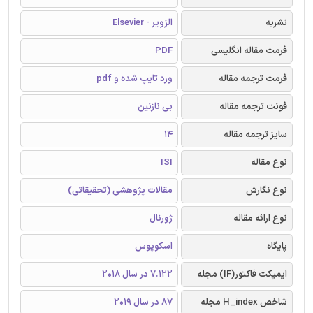
نشریه
الزویر - Elsevier
فرمت مقاله انگلیسی
PDF
فرمت ترجمه مقاله
ورد تایپ شده و pdf
فونت ترجمه مقاله
بی نازنین
سایز ترجمه مقاله
14
نوع مقاله
ISI
نوع نگارش
مقالات پژوهشی (تحقیقاتی)
نوع ارائه مقاله
ژورنال
پایگاه
اسکوپوس
ایمپکت فاکتور(IF) مجله
7.122 در سال 2018
شاخص H_index مجله
87 در سال 2019