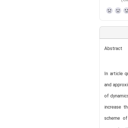
ست)
Abstract
In article 
and approxi
of dynamics
increase t
scheme of 