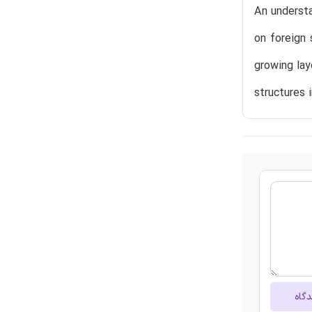
An understa
on foreign 
growing lay
structures i
دگاه