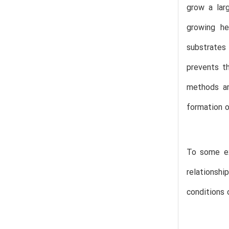
grow a lar
growing he
substrates 
prevents th
methods ar
formation o
To some ex
relationsh
conditions