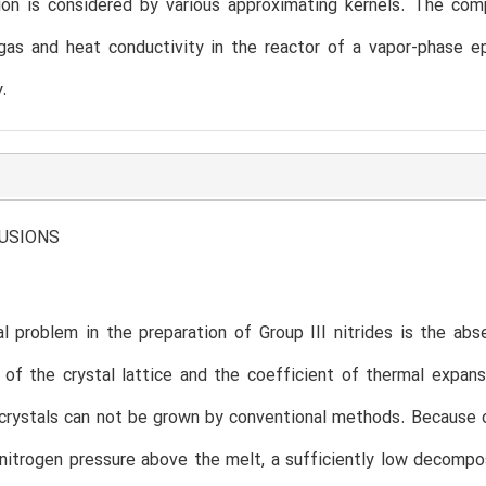
ion is considered by various approximating kernels. The com
gas and heat conductivity in the reactor of a vapor-phase e
y.
LUSIONS
l problem in the preparation of Group III nitrides is the abs
of the crystal lattice and the coefficient of thermal expan
crystals can not be grown by conventional methods. Because o
 nitrogen pressure above the melt, a sufficiently low decompos