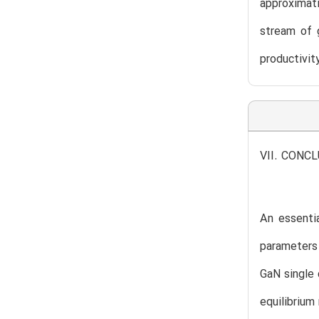
approximat
stream of 
productivit
VII. CONC
An essentia
parameters 
GaN single 
equilibrium