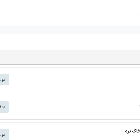
توض
توض
خاک نرم
توض