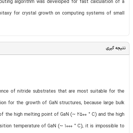
puting algorithm was developed for fast calculation of a
pitaxy for crystal growth on computing systems of small
نتیجه گیری
ence of nitride substrates that are most suitable for the
sion for the growth of GaN structures, because large bulk
f the high melting point of GaN (~ 2500 ° C) and the high
ition temperature of GaN (~ 1000 ° C), it is impossible to