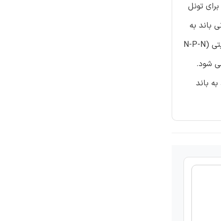
رای تونل
 باند به
باند موجب افزایش جریان نشتی زیر آستانه می شود و تجمع حفره ها در کانال موجب شکل گیزی یک ترانزیستور اتصال دو قطبی پارازیتی (N-P-N
 ساختار JLT در حالت خاموش می شود.
ی باند به باند