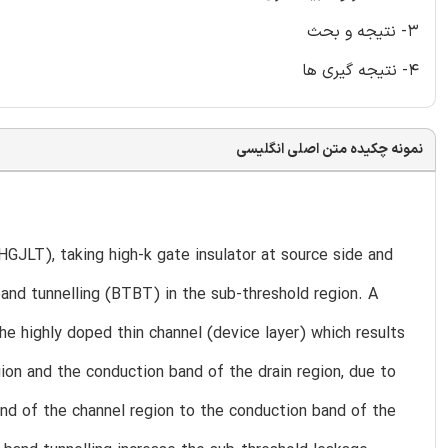
3- نتیجه و بحث
4- نتیجه گیری ها
نمونه چکیده متن اصلی انگلیسی
HGJLT), taking high-k gate insulator at source side and
band tunnelling (BTBT) in the sub-threshold region. A
the highly doped thin channel (device layer) which results
ion and the conduction band of the drain region, due to
band of the channel region to the conduction band of the