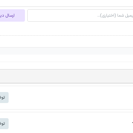
ارسال دی
توض
توض