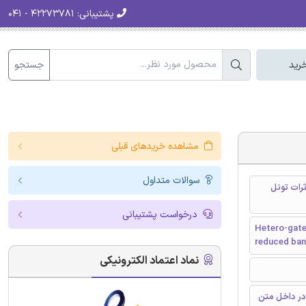
پشتیبانی:
۴۲۲۷۳۷۸۱ - ۰۴۱
جستجو
رید
مشاهده خریدهای قبلی
سوالات متداول
ت-دوبل دی الکتریک-گیت-گوناگون (HGJLT) با اثرات تونل
درخواست پشتیبانی
Hetero-gate-
reduced ban
نماد اعتماد الکترونیکی
در داخل متن