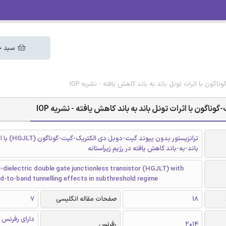
سبد خ
ون با اثرات تونل باند به باند کاهش یافته - نشریه IOP
گون با اثرات تونل باند به باند کاهش یافته - نشریه IOP
ترانزیستور بدون پیوند گی
باند-به-باند کاهش یافته در رژیم زیرآستانه
dielectric double gate junctionless transistor (HGJLT) with
d-to-band tunnelling effects in subthreshold regime
18
صفحات مقاله انگلیسی
7
دارای رفرنس 
2014
رفرنس