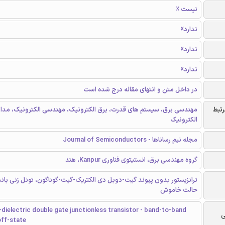
نیست ☓
ندارد☓
ندارد☓
ندارد☓
در داخل متن و انتهای مقاله درج شده است
رتبط
مهندسی برق، سیستم های قدرت، برق الکترونیک، مهندسی الکترونیک، مدا
الکترونیک
مجله نیم رساناها - Journal of Semiconductors
گروه مهندسی برق، انستیتوی فناوری Kanpur، هند
ترانزیستور بدون پیوند گیت-دوبل دی الکتریک-گیت-گوناگون، تونل زنی باند 
حالت خاموش
dielectric double gate junctionless transistor - band-to-band
ی
 off-state