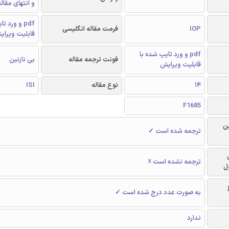
و انتهای مقال
pdf و ورد 
IOP
فرمت مقاله انگلیسی
قابلیت ویرای
pdf و ورد تایپ شده با
فونت ترجمه مقاله
بی نازنین
قابلیت ویرایش
14
نوع مقاله
ISI
F1685
ن
ترجمه شده است ✓
ترجمه نشده است ☓
ل
به صورت عدد درج شده است ✓
ندارد