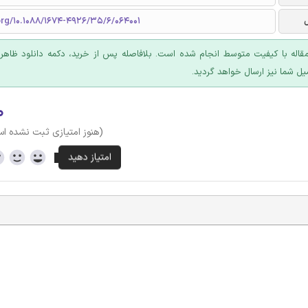
org/10.1088/1674-4926/35/6/064001
قاله با کیفیت متوسط انجام شده است. بلافاصله پس از خرید، دکمه دانلود ظاهر
یل شما نیز ارسال خواهد گردید.
۰
(هنوز امتیازی ثبت نشده ا