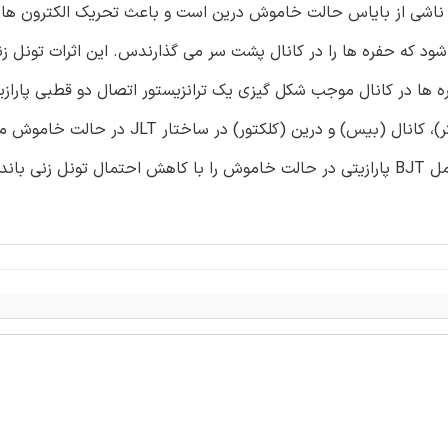
 ناشی از بایاس حالت خاموش درین است و باعث تحریک الکترون ها ب
ود که حفره ها را در کانال پشت سر می گذارندس. این اثرات تونل زنی
BJT برای کانال JLT) در جهت جانبی توسط نواحی سورس (امیتر)، کانال (بیس) و درین (کلکتور) در
HGJLT پیشنهادی, جریان نشتی زیرآستانه را کاهش می دهد و عمل BJT پارازیتی در حالت خاموش را با کاهش احتمال تونل زن