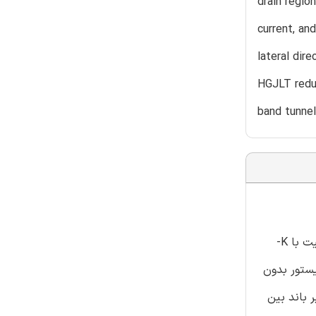
drain regio
current, an
lateral dir
HGJLT reduc
band tunnell
ما ترانزیستور بدون پیوند گیت-دوبل دی الکتریک-گیت-گوناگون (HGJLT) را با اتخاذ یک عایق گیت با k-بالا در سمت سورس و عایق گیت با K-
ه می شود. یک ترانزیستور بدون
 باند بین