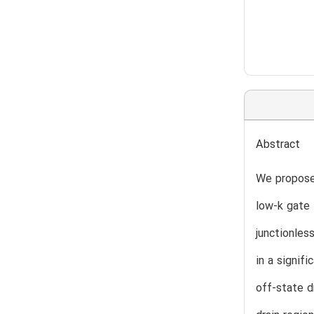
Abstract
We propose 
low-k gate 
junctionles
in a signif
off-state d