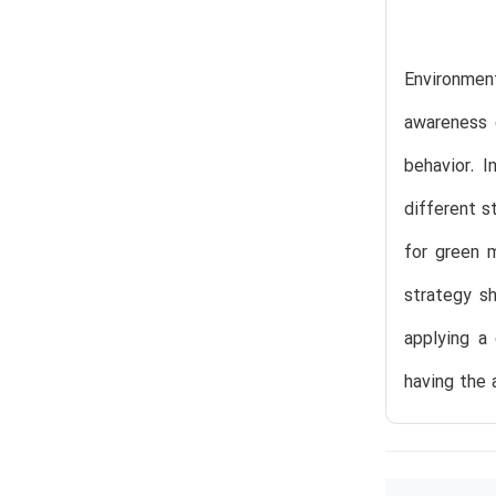
Environmen
awareness o
behavior. I
different s
for green m
strategy sh
applying a 
having the 