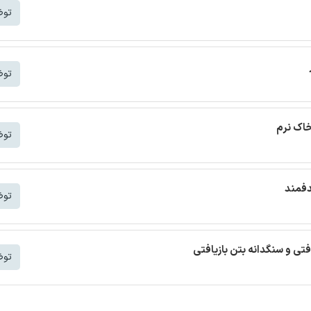
توض
توض
خاک نرم
توض
دفمند
توض
افتی و سنگدانه بتن بازیافتی
توض