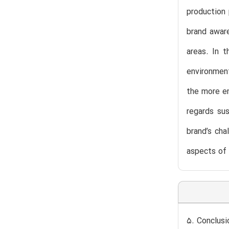
production
brand aware
areas. In t
environment
the more e
regards sus
brand’s cha
aspects of 
5. Conclusi