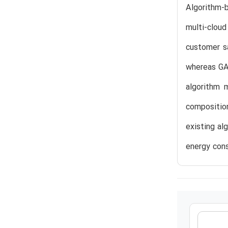
Algorithm-
multi-clou
customer s
whereas GA
algorithm 
compositio
existing al
energy cons