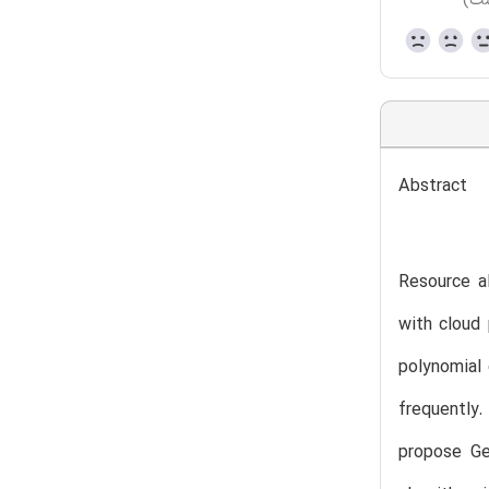
ست)
Abstract
Resource al
with cloud 
polynomial 
frequently.
propose Ge