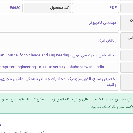
PDF
کد محصول
E6680
ن
مهندسی کامپیوتر
این
رایانش ابری
مجله علمی و مهندسی عربی - Arabian Journal for Science and Engineering
mputer Engineering - KIIT University - Bhubaneswar - India
تخصیص منابع، الگوریتم ژنتیک، محاسبات چند ابر ناهمگن، ماشین مجازی، ب
وظیفه
ترجمه این مقاله با کیفیت عالی و در کوتاه ترین زمان ممکن توسط مترجمین مجرب 
کمه سبز رنگ کلیک نمایید.
۰