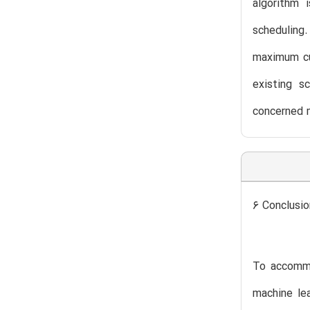
algorithm 
scheduling
maximum cu
existing s
concerned 
6 Conclusio
To accommo
machine le