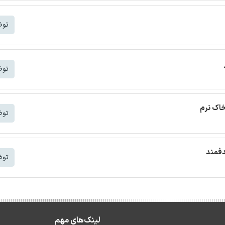
توض
توض
خاک نرم
توض
دفمند
توض
لینک‌های مهم