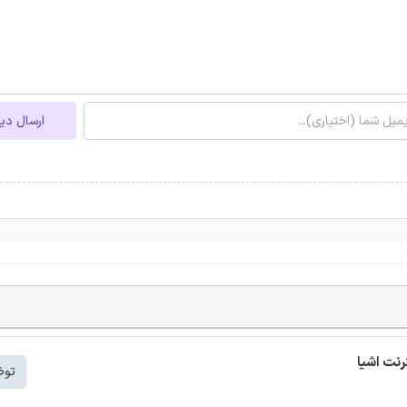
ارسال دی
توض