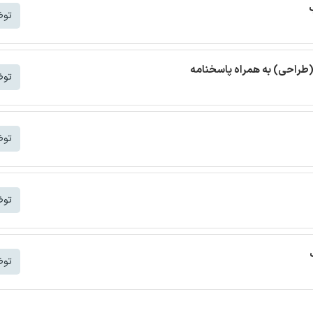
توض
(طراحی) به همراه پاسخنامه
توض
توض
توض
توض