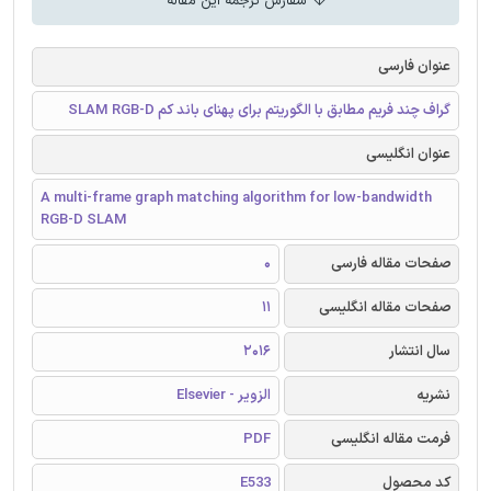
سفارش ترجمه این مقاله
عنوان فارسی
گراف چند فریم مطابق با الگوریتم برای پهنای باند کم SLAM RGB-D
عنوان انگلیسی
A multi-frame graph matching algorithm for low-bandwidth
RGB-D SLAM
صفحات مقاله فارسی
0
صفحات مقاله انگلیسی
11
سال انتشار
2016
نشریه
الزویر - Elsevier
فرمت مقاله انگلیسی
PDF
کد محصول
E533