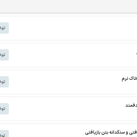
توض
توض
خاک نرم
توض
دفمند
توض
افتی و سنگدانه بتن بازیافتی
توض