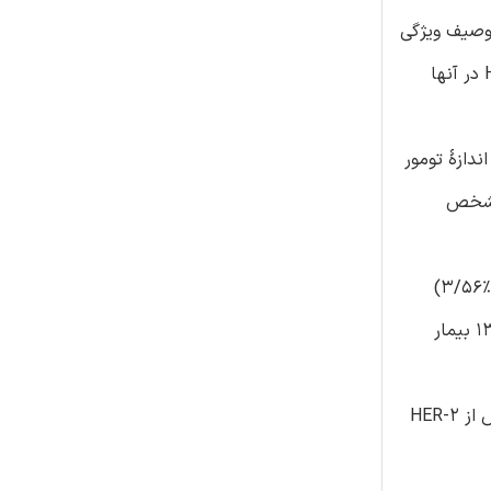
شود. هدف این تحقیق توصیف ویژگی
های بالینی درمانی بیماران مبتلا به متاستاسیس BC مغز است تا پذیرنده استروژن (ER). پذیرندۀ پروژسترون (PR) و ویژگی های Her2 در آنها
اندازۀ تومور
ا هستۀ ثابت مشخص
نتایج: متوسط سن تشخیص در بیماران 2/42 سال (4/14±)، 3/56%، 7/43% و 5/37% بود. سه بیمار (7/18%) درجۀ یک و نه بیمار (%3/56)
درجۀ 2 و 13 بیمار (29%) درجۀ سه را نشان می دادند. متوسط 56، 7/24 ما، با میزان رهایی 50% بود. متاستاسیس گره های لنفی در 13 بیمار
نتایج: متوسط سن در بیماران متاستاسیس مغزی BC در زمان تشخیص بیش از 45 تا 52 سال بود و متاستاسیس مغز در BC در بیش از HER-2