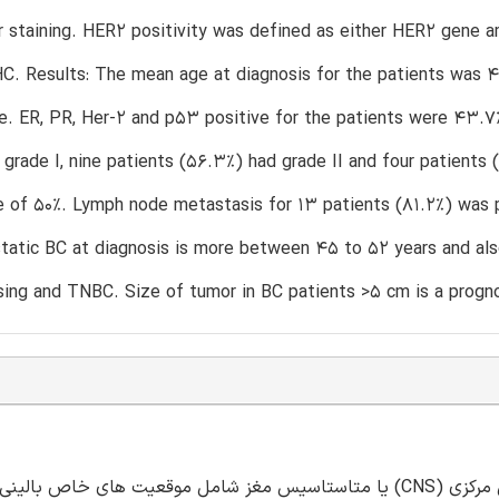
r staining. HER2 positivity was defined as either HER2 gene amp
C. Results: The mean age at diagnosis for the patients was 4
. ER, PR, Her-2 and p53 positive for the patients were 43.7%
 grade I, nine patients (56.3%) had grade II and four patient
te of 50%. Lymph node metastasis for 13 patients (81.2%) was 
tatic BC at diagnosis is more between 45 to 52 years and als
ing and TNBC. Size of tumor in BC patients >5 cm is a prognos
پیش زمینه: متاستاسیس سرطان پستان (BC) در سیستم عصبی مرکزی (CNS) یا متاستاسیس مغز شامل موقعیت های خاص بالینی