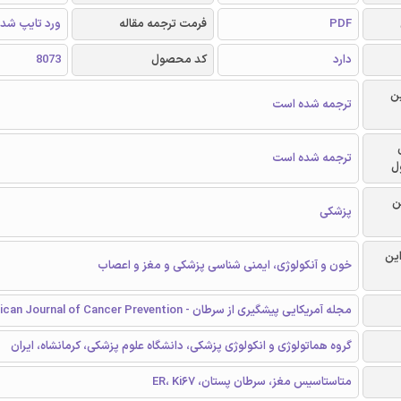
PDF
فرمت ترجمه مقاله
ورد تایپ شد
دارد
کد محصول
8073
ن
ترجمه شده است
ترجمه شده است
ل
ن
پزشکی
این
خون و آنکولوژی، ایمنی شناسی پزشکی و مغز و اعصاب
مجله آمریکایی پیشگیری از سرطان - American Journal of Cancer Prevention
گروه هماتولوژی و انکولوژی پزشکی، دانشگاه علوم پزشکی، کرمانشاه، ایران
متاستاسیس مغز، سرطان پستان، ER، Ki67