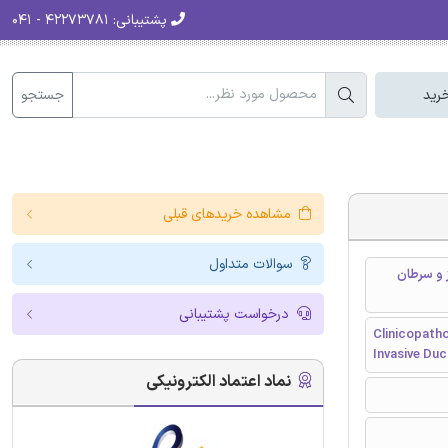
پشتیبانی:
۴۲۲۷۳۷۸۱ - ۰۴۱
جستجو
رید
مشاهده خریدهای قبلی
سوالات متداول
 و سرطان
درخواست پشتیبانی
Clinicopath
Invasive Du
نماد اعتماد الکترونیکی