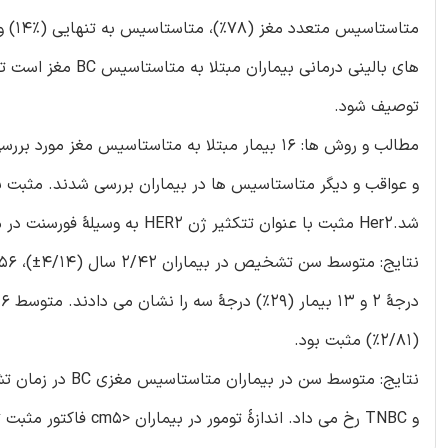
توصیف شود.
مطالب و روش ها: 16 بیمار مبتلا به متاستاسیس مغ
شد.Her2 مثبت با عنوان تتکثیر ژن HER2 به وسیلۀ فورسنت در موقعیت هیبریداسیون تعریف شد، یا به وسیلۀ IHC 3+ سنجیده شد.
(2/81%) مثبت بود.
و TNBC رخ می داد. اندازۀ تومور در بیماران <cm5 فاکتور مثبت تشخیص متاستاسیس مغز بود.