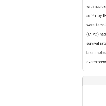
with nuclea
as 3+ by IH
were female
(18.7%) had
survival ra
brain metas
overexpress