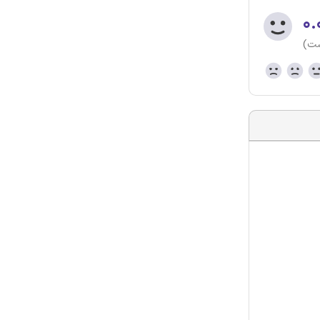
۰.
ست)