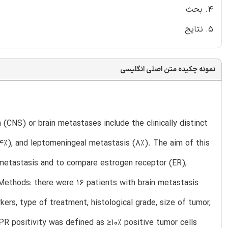
4. بحث
5. نتایج
نمونه چکیده متن اصلی انگلیسی
(CNS) or brain metastases include the clinically distinct
(14%), and leptomeningeal metastasis (8%). The aim of this
n metastasis and to compare estrogen receptor (ER),
Methods: there were 16 patients with brain metastasis
ers, type of treatment, histological grade, size of tumor,
PR positivity was defined as ≥10% positive tumor cells