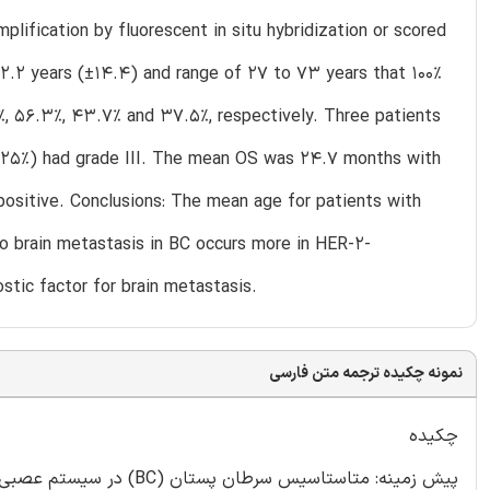
lification by fluorescent in situ hybridization or scored
2.2 years (±14.4) and range of 27 to 73 years that 100%
, 56.3%, 43.7% and 37.5%, respectively. Three patients
s (25%) had grade III. The mean OS was 24.7 months with
positive. Conclusions: The mean age for patients with
o brain metastasis in BC occurs more in HER-2-
tic factor for brain metastasis.
نمونه چکیده ترجمه متن فارسی
چکیده