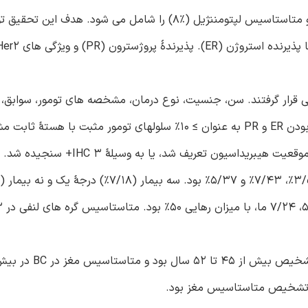
متاستاسیس متعدد مغز (78%)، متاستاسیس به تنهایی (%14) و متاستاسیس لپتومننژیل (%8) را شامل می 
ز مورد بررسی قرار گرفتند. سن، جنسیت، نوع درمان، مشخصه های تومور، سوابق، 
و عواقب و دیگر متاستاسیس ها در بیماران بررسی شدند. مثبت بودن ER و PR به عنوان ≥ 10% سلولهای تومور مثبت ب