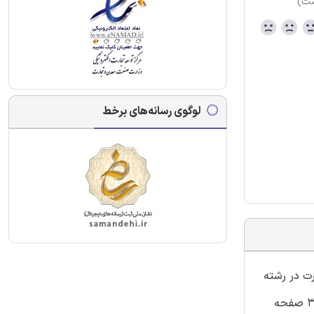
ست)
لوگوی رسانه‌های برخط
رت در رشته
آرایشگر موی زنانه با کد استاندارد ثبت شده ی 514220570020001 در سامانه آموزشی فنی حرفه ای نموده است. این محصول حاوی 351 صفحه