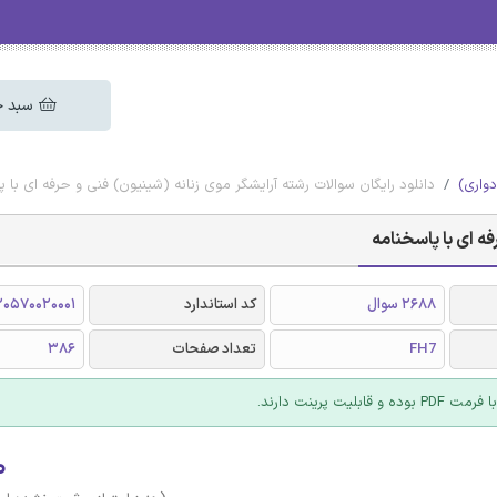
سبد خ
دواری)
دانلود رایگان سوالات رشته آرایشگر موی زنانه (شینیون) فنی و حرفه ای با پ
ه ای با پاسخنامه
2688 سوال
کد استاندارد
0570020001
FH7
تعداد صفحات
386
 قابلیت پرینت دارند.
۰