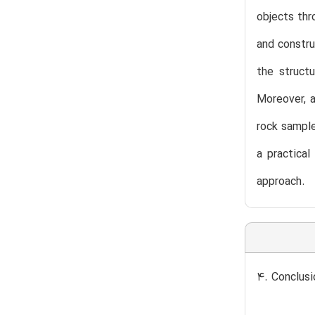
objects thr
and constru
the struct
Moreover, a
rock sample
a practica
approach.
4. Conclusi