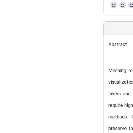
Abstract
Meshing ro
visualizati
layers and
require hig
methods. T
preserve th