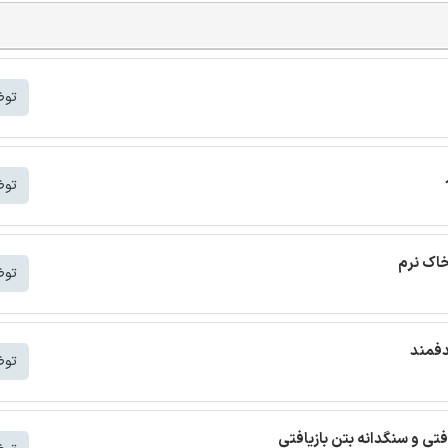
توض
توض
خاک نرم
توض
دفمند
توض
افتی و سنگدانه بتن بازیافتی