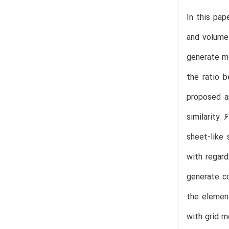
In this pap
and volume 
generate me
the ratio 
proposed a
similarity
sheet-like 
with regard
generate c
the element
with grid m