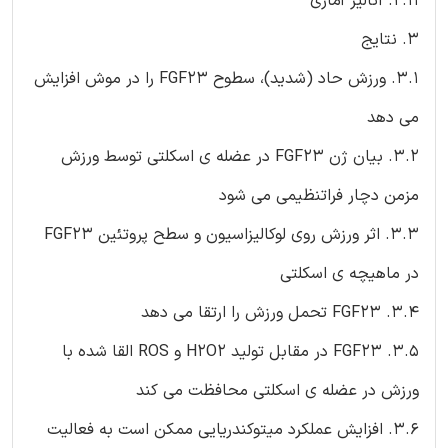
2.11. آنالیز آماری
3. نتایج
3.1. ورزش حاد (شدید)، سطوح FGF23 را در موش افزایش
می دهد
3.2. بیان ژن FGF23 در عضله ی اسکلتی توسط ورزش
مزمن دچار فراتنظیمی می شود
3.3. اثر ورزش روی لوکالیزاسیون و سطح پروتئین FGF23
در ماهیچه ی اسکلتی
3.4. FGF23 تحمل ورزش را ارتقا می دهد
3.5. FGF23 در مقابل تولید H2O2 و ROS القا شده با
ورزش در عضله ی اسکلتی محافظت می کند
3.6. افزایش عملکرد میتوکندریایی ممکن است به فعالیت