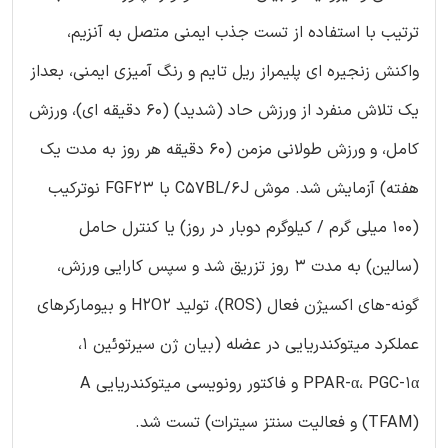
ترتیب با استفاده از تست جذب ایمنی متصل به آنزیم،
واکنش زنجیره ای پلیمراز ریل تایم و رنگ آمیزی ایمنی، بعداز
یک تلاش منفرد از ورزش حاد (شدید) (60 دقیقه ای)، ورزش
کامل، و ورزش طولانی مزمن (60 دقیقه هر روز به مدت یک
هفته) آزمایش شد. موش C57BL/6J با FGF23 نوترکیب
(100 میلی گرم / کیلوگرم دوبار در روز) یا کنترل حامل
(سالین) به مدت 3 روز تزریق شد و سپس کارایی ورزش،
گونه-های اکسیژن فعال (ROS)، تولید H2O2 و بیومارکرهای
عملکرد میتوکندریایی در عضله (بیان ژن سیرتوئین 1،
PPAR-α، PGC-1α و فاکتور رونویسی میتوکندریایی A
(TFAM) و فعالیت سنتز سیترات) تست شد.