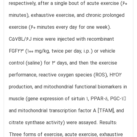
respectively, after a single bout of acute exercise (60
minutes), exhaustive exercise, and chronic prolonged
exercise (60 minutes every day for one week).
C57BL/6J mice were injected with recombinant
FGF23 (100 mg/kg, twice per day, i.p.) or vehicle
control (saline) for 3 days, and then the exercise
performance, reactive oxygen species (ROS), H2O2
production, and mitochondrial functional biomarkers in
muscle (gene expression of sirtuin 1, PPAR-δ, PGC-1
and mitochondrial transcription factor A [TFAM], and
citrate synthase activity) were assayed. Results:
Three forms of exercise, acute exercise, exhaustive