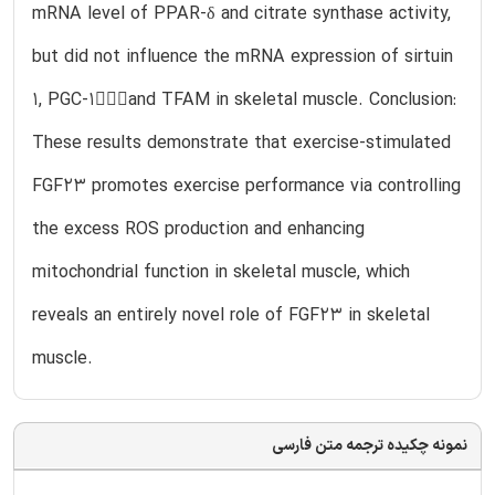
mRNA level of PPAR-δ and citrate synthase activity,
but did not influence the mRNA expression of sirtuin
1, PGC-1and TFAM in skeletal muscle. Conclusion:
These results demonstrate that exercise-stimulated
FGF23 promotes exercise performance via controlling
the excess ROS production and enhancing
mitochondrial function in skeletal muscle, which
reveals an entirely novel role of FGF23 in skeletal
muscle.
نمونه چکیده ترجمه متن فارسی