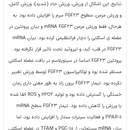
نتایج: این اشکال از ورزش، ورزش حاد (شدید)، ورزش کامل،
و ورزش مزمن، سطوح FGF23 سرم را افزایش داده بود. به
هرحال، فقط ورزش مزمن mRNA FGF23 و بیان پروتئین در
عضله ی اسکلتی را دچار فراتنظیمی کرده بود. بیان mRNA
FGF23 در قلب، کبد، و تیروئید تحت تاثیر قرار نگرفته بود.
پروتئین FGF23 اساسا در سیتوپلاسم در بافت عضله اسکلتی
مستقر شده بود و لوکالیزاسیون FGF23 توسط ورزش تغییر
نکرده بود. تیمار FGF23 برون زاد به طور معنی داری زمان
خستگی را گسترش داده بود و تولید H2O2 و ROS القا شده
با ورزش را کاهش داده بود. تیمار FGF23 سطح mRNA
PPAR-δ و فعالیت سیترات سنتاز را افزایش داده بود، اما
بیان mRNA سیرتوئین 1، PGC-1α و TFAM در عضله اسکلتی