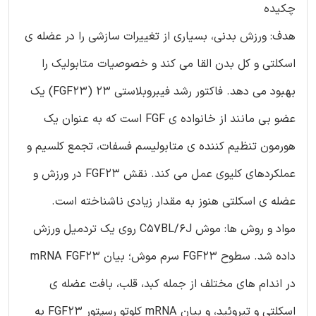
چکیده
هدف: ورزش بدنی، بسیاری از تغییرات سازشی را در عضله ی
اسکلتی و کل بدن القا می کند و خصوصیات متابولیک را
بهبود می دهد. فاکتور رشد فیبروبلاستی 23 (FGF23) یک
عضو بی مانند از خانواده ی FGF است که به عنوان یک
هورمون تنظیم کننده ی متابولیسم فسفات، تجمع کلسیم و
عملکردهای کلیوی عمل می کند. نقش FGF23 در ورزش و
عضله ی اسکلتی هنوز به مقدار زیادی ناشناخته است.
مواد و روش ها: موش C57BL/6J روی یک تردمیل ورزش
داده شد. سطوح FGF23 سرم موش؛ بیان mRNA FGF23
در اندام های مختلف از جمله کبد، قلب، بافت عضله ی
اسکلتی و تیروئید، و بیان mRNA کلوتو رسپتور FGF23 به