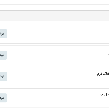
توض
توض
خاک نرم
توض
دفمند
توض