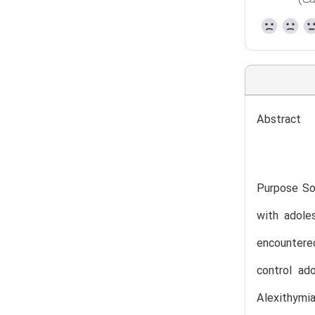
ست)
Abstract
Purpose Soc
with adole
encountere
control ad
Alexithymia