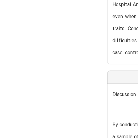
Hospital A
even when d
traits. Con
difficultie
case–contro
Discussion
By conducti
a sample of