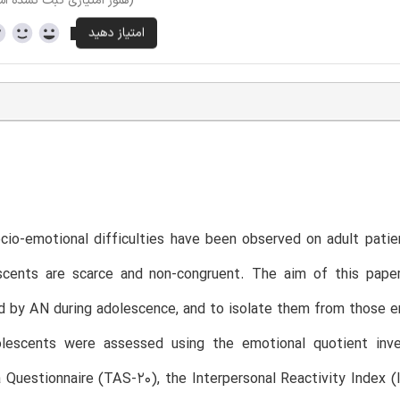
(هنوز امتیازی ثبت نشده ا
io-emotional difficulties have been observed on adult patie
scents are scarce and non-congruent. The aim of this paper 
d by AN during adolescence, and to isolate them from those 
olescents were assessed using the emotional quotient inve
 Questionnaire (TAS-20), the Interpersonal Reactivity Index (