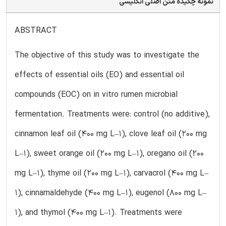
نمونه چکیده متن اصلی انگلیسی
ABSTRACT
The objective of this study was to investigate the
effects of essential oils (EO) and essential oil
compounds (EOC) on in vitro rumen microbial
fermentation. Treatments were: control (no additive),
cinnamon leaf oil (400 mg L–1), clove leaf oil (200 mg
L–1), sweet orange oil (200 mg L–1), oregano oil (200
mg L–1), thyme oil (200 mg L–1), carvacrol (400 mg L–
1), cinnamaldehyde (400 mg L–1), eugenol (800 mg L–
1), and thymol (400 mg L–1). Treatments were