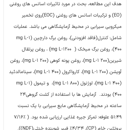
هدف این مطالعه، بحث در مورد تاثیرات اسانس های روغنی
(EO) و ترکیبات اسانس های روغنی (EOC)روی تخمیر
میکروبی سیرابی در محیط آزمایشگاهی می باشد. عملیات
شامل: کنترل(فاقد افزودنی)، روغن برگ دارچین (mg L-1
400)، روغن برگ میخک ( mg L-1200) ، روغن پرتقال
شیرین(mg L-1 200)، روغن پونه کوهی (mg L-1 200)، روغن
آویشن (mg L-1 200)، کارواکرول (mg L-1 400)، سینامالدئید
(mg L-1 400)، اوژنول (mg L-1 800)، و تیمول (mg L-1
400) بودند. آزمایش ها با استفاده از کشت گروهی24
ساعته در محیط آزمایشگاهی مایع سیرابی با یک نسبت
51:49 علوفه: تمرکز جیره غذایی ارزیابی شده بود. ( %7/16
پروتئین خام (CP)، %4/34 فیبر شوینده خنثی(NDF)).