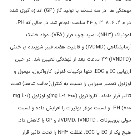
نهفتگی ها در سه نسخه با تولید گاز (GP) اندازه گیری شده
در 0، 2، 6، 8، 12 و 24 ساعت انجام شد، در حالی که PH،
امونیاک (NH3)، اسید چرب فرار (VFA)، مواد خشک
آزمایشگاهی (IVDMD) و قابلیت هضم فیبر شوینده ی خنثی
(IVNDFD) 24 ساعت بعد از نهفتگی تعیین شد. در حین
ارزیابی EO و EOC، تنها ترکیبات فنولی، کارواکرول، تیمول و
اوژنول تخمیر سیرابی را نسبت به کنترل(حالت شاهد) تحت
تاثیر قرار دادند. کارواکرول (mg L-1 400)و اوژنول (mg L-1
800) PH و نسبت مولار بوتیرات را افزایش داده و نسبت
مولی پروپیونات ، IVDMD، IVNDFD، و GP را کاهش داد.
هیچ یک از EO یا EOC، غلظت NH3 را تحت تاثیر قرار