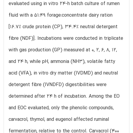
evaluated using in vitro 24-h batch culture of rumen
fluid with a 51:49 forage:concentrate dairy ration
[16.7% crude protein (CP), 34.4% neutral detergent
fibre (NDF)]. Incubations were conducted in triplicate
with gas production (GP) measured at 0, 2, 6, 8, 12,
and 24 h, while pH, ammonia (NH3), volatile fatty
acid (VFA), in vitro dry matter (IVDMD) and neutral
detergent fibre (IVNDFD) digestibilities were
determined after 24 h of incubation. Among the EO
and EOC evaluated, only the phenolic compounds,
carvacrol, thymol, and eugenol affected ruminal
fermentation, relative to the control. Carvacrol (400