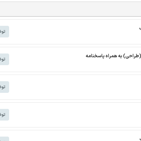
توض
(طراحی) به همراه پاسخنامه
توض
توض
توض