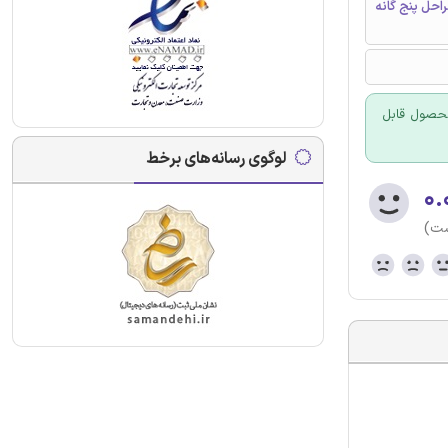
بخش اول : تشريح مراحل پنج گانه
 محصول قابل
لوگوی رسانه‌های برخط
۰.
ست)