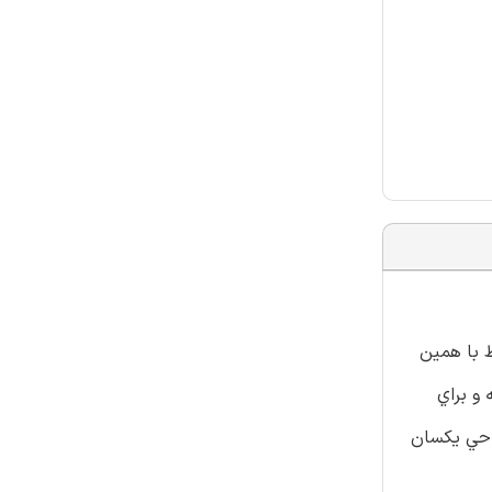
ط با همين
و براي
احي يکسان