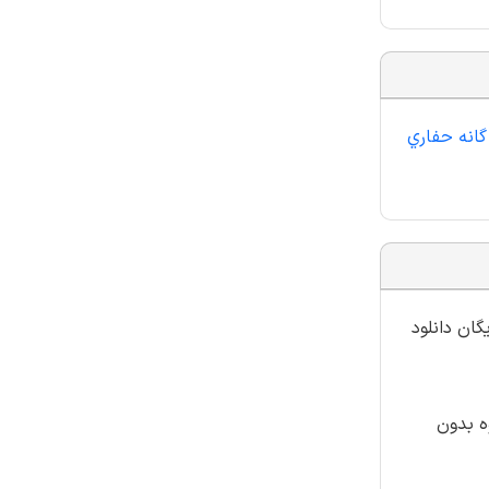
ش اول : تشريح مراحل پنج گانه حفاري
گان دانلود
ه بدون