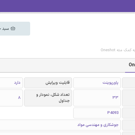
سبد خ
 مته Oneshot
پاورپوینت
قابلیت ویرایش
دارد
تعداد شکل، نمودار و
8
33
جداول
P4093
جوشکاری و مهندسی مواد