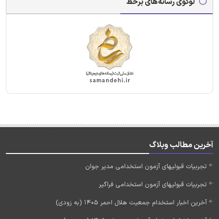
لوگوی رسانه‌های برخط
آخرین مطالب وبلاگ
تجربیات قبولیهای آزمون استخدامی مدیر جوان
تجربیات قبولیهای آزمون استخدامی فراگیر
آخرین اخبار استخدام جمعیت هلال احمر 1405 (به زودی)