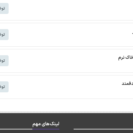
توض
توض
خاک نرم
توض
دفمند
توض
لینک‌های مهم