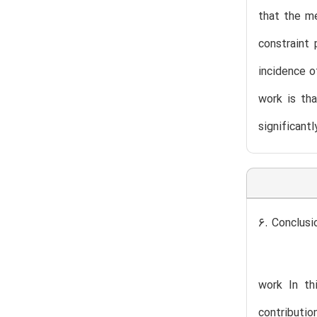
that the me
constraint
incidence o
work is tha
significant
6. Conclusi
work In th
contributio