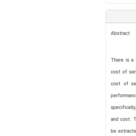
Abstract
There is a
cost of sen
cost of se
performance
specificall
and cost. T
be extracte