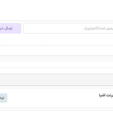
ارسال دی
توض