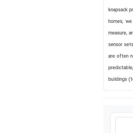
knapsack pr
homes, we 
measure, a
sensor set
are often n
predictabl
buildings (