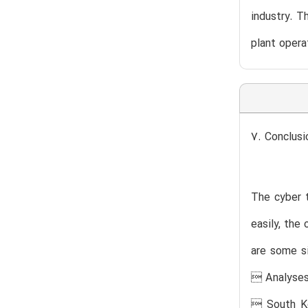
industry. T
plant opera
7. Conclusi
The cyber t
easily, the
are some si
 Analyses 
 South Ko