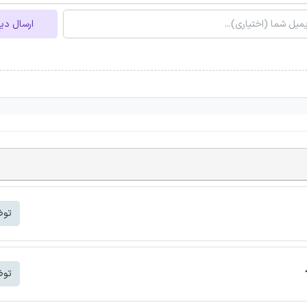
ارسال دی
توض
توض