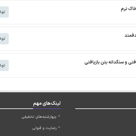
خاک نرم
توض
دفمند
توض
افتی و سنگدانه بتن بازیافتی
توض
لینک‌های مهم
چهارشنبه‌های تخفیفی
رضایت و قبولی