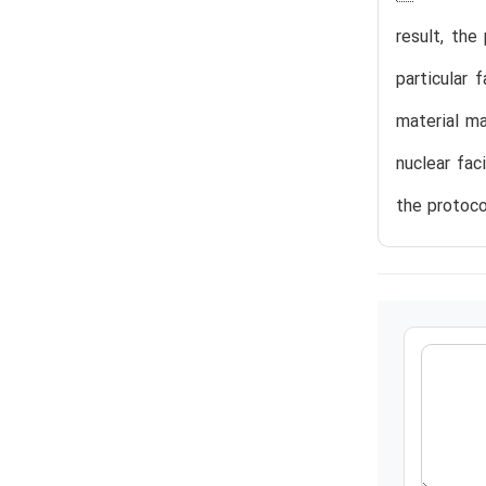
result, the
particular 
material ma
nuclear fac
the protoco