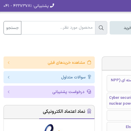
پشتیبانی:
۴۲۲۷۳۷۸۱ - ۰۴۱
جستجو
رید
مشاهده خریدهای قبلی
سوالات متداول
امنیت سایبری در صنعت هسته ای - تحلیلی از حادثه ترور در نیروگاه های هسته ای (NPP
درخواست پشتیبانی
Cyber securi
nuclear pow
نماد اعتماد الکترونیکی