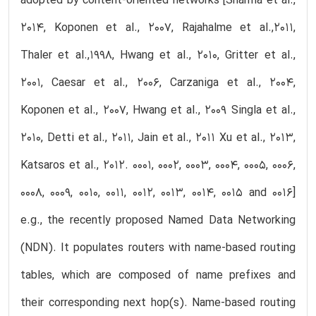
adopted by content-oriented networks [Sharma et al.,
2014, Koponen et al., 2007, Rajahalme et al.,2011,
Thaler et al.,1998, Hwang et al., 2010, Gritter et al.,
2001, Caesar et al., 2006, Carzaniga et al., 2004,
Koponen et al., 2007, Hwang et al., 2009 Singla et al.,
2010, Detti et al., 2011, Jain et al., 2011 Xu et al., 2013,
Katsaros et al., 2012. 0001, 0002, 0003, 0004, 0005, 0006,
0008, 0009, 0010, 0011, 0012, 0013, 0014, 0015 and 0016]
e.g., the recently proposed Named Data Networking
(NDN). It populates routers with name-based routing
tables, which are composed of name prefixes and
their corresponding next hop(s). Name-based routing