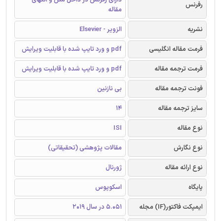
رفرنس
مقاله
نشریه
الزویر - Elsevier
فرمت مقاله انگلیسی
pdf و ورد تایپ شده با قابلیت ویرایش
فرمت ترجمه مقاله
pdf و ورد تایپ شده با قابلیت ویرایش
فونت ترجمه مقاله
بی نازنین
سایز ترجمه مقاله
14
نوع مقاله
ISI
نوع نگارش
مقالات پژوهشی (تحقیقاتی)
نوع ارائه مقاله
ژورنال
پایگاه
اسکوپوس
ایمپکت فاکتور(IF) مجله
5.051 در سال 2019