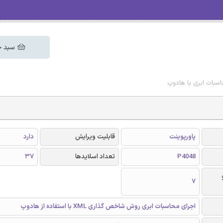
سبد خ
اسبات ابری با هادوپ
پاورپوینت
قابلیت ویرایش
دارد
P4048
تعداد اسلایدها
37
7
اجرای محاسبات ابری روش شاخص گذاری XML با استفاده از هادوپ