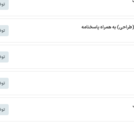
توض
(طراحی) به همراه پاسخنامه
توض
توض
توض
توض