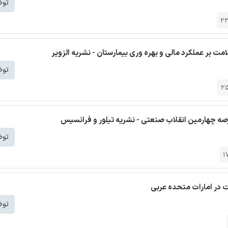
توض
2
مت بر عملکرد مالی و بهره وری بیمارستان - نشریه الزویر
توض
2
صه چهارمین انقلاب صنعتی - نشریه تیلور و فرانسیس
توض
1
 در امارات متحده عربی
توض