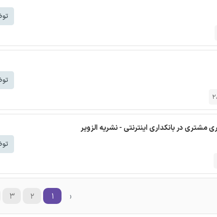
توض
توض
2
مشتری در بانکداری اینترنتی - نشریه الزویر
توض
۳
۲
۱
‹