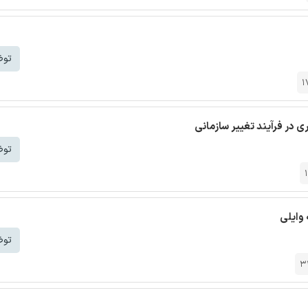
توض
1
ی در فرآیند تغییر سازمانی
توض
 وایلی
توض
3