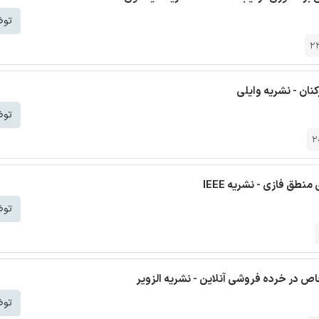
توض
2
نان - نشریه وایلی
توض
2
طق فازی - نشریه IEEE
توض
اص در خرده فروشی آنلاین - نشریه الزویر
توض