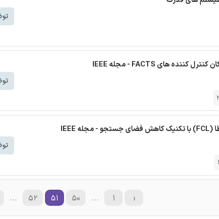
 سیستم های قدرت
توض
ه های FACTS - مجله IEEE
توض
IEEE
توض
...
۵۲
۵۱
۵۰
...
۱
‹