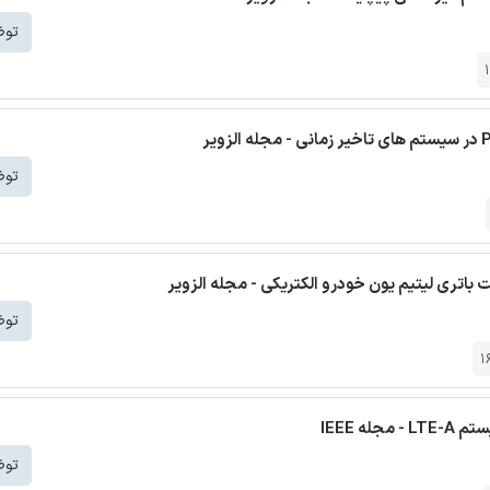
توض
توض
 باتری لیتیم یون خودرو الکتریکی - مجله الزویر
توض
1
ه IEEE
توض