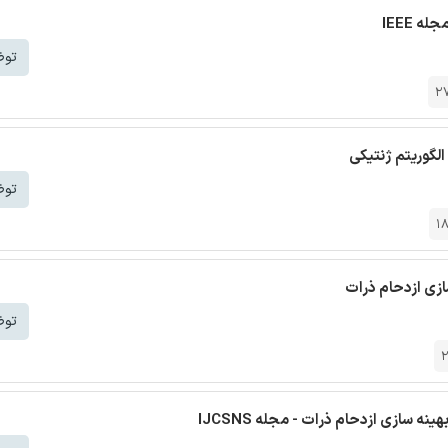
توض
2
الگوریتم ژنتیکی
توض
1
سازی ازدحام ذرات
توض
نه سازی ازدحام ذرات - مجله IJCSNS