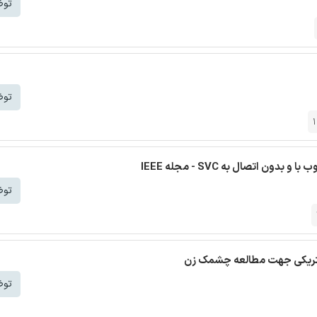
توض
توض
 اتصال به SVC - مجله IEEE
توض
لکتریکی جهت مطالعه چشمک زن
توض