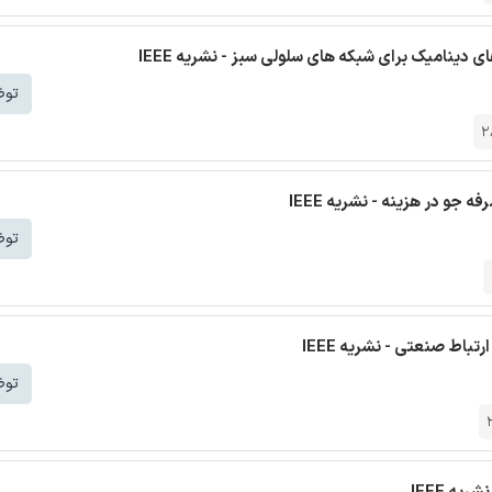
دینامیک برای شبکه های سلولی سبز - نشریه IEEE
توض
2
جو در هزینه - نشریه IEEE
توض
توض