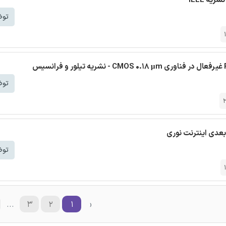
ه IEEE
توض
توض
عدی اینترنت نوری
توض
...
۳
۲
۱
‹