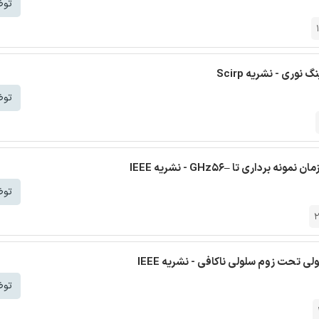
توض
ری - نشریه Scirp
توض
توض
 تحت زوم سلولی ناکافی - نشریه IEEE
توض