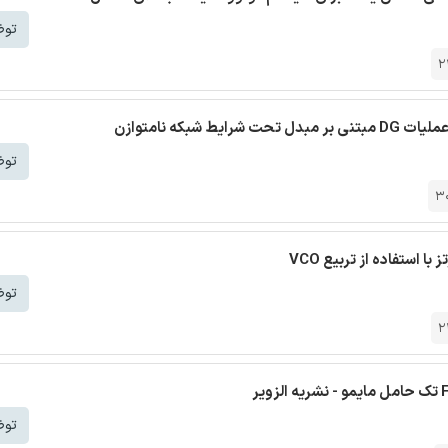
توض
2
که نامتوازن
توض
3
توض
2
توض