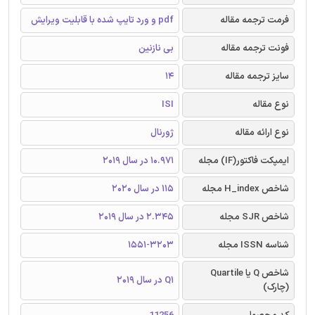
فرمت ترجمه مقاله
pdf و ورد تایپ شده با قابلیت ویرایش
فونت ترجمه مقاله
بی نازنین
سایز ترجمه مقاله
14
نوع مقاله
ISI
نوع ارائه مقاله
ژورنال
ایمپکت فاکتور(IF) مجله
10.971 در سال 2019
شاخص H_index مجله
115 در سال 2020
شاخص SJR مجله
2.345 در سال 2019
شناسه ISSN مجله
1551-3203
شاخص Q یا Quartile
Q1 در سال 2019
(چارک)