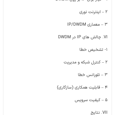
2 – اینترنت نوری
3 – معماری IP/DWDM
VI. چالش های IP در DWDM
1- تشخیص خطا
2 – کنترل شبکه و مدیریت
3 – تلورانس خطا
4 – قابلیت همکاری (سازگاری)
5 – کیفیت سرویس
VII. نتایج