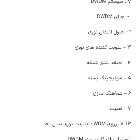
IV. سیستم DWDM
1- اجزای DWDM
2- اصول انتقال نوری
3 – تقویت کننده های نوری
4 – طبقه بندی شبکه
5 – سوئیچینگ بسته
6 – هماهنگ سازی
7 – امنیت
V. IP برروی WDM : اینترنت نوری نسل بعد
1 – نیاز برای IP بر روی DWDM