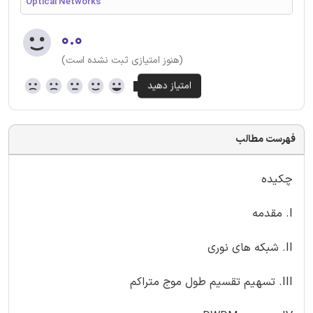
Optical Networks
۰.۰
(هنوز امتیازی ثبت نشده است)
فهرست مطالب
چکیده
I. مقدمه
II. شبکه های نوری
III. تسهیم تقسیم طول موج متراکم