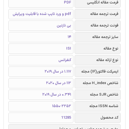
فرمت مقاله انگلیسی
PDF
فرمت ترجمه مقاله
pdf و ورد تایپ شده با قابلیت ویرایش
فونت ترجمه مقاله
بی نازنین
سایز ترجمه مقاله
14
نوع مقاله
ISI
نوع ارائه مقاله
کنفرانس
ایمپکت فاکتور(IF) مجله
1.117 در سال 2019
شاخص H_index مجله
112 در سال 2020
شاخص SJR مجله
0.341 در سال 2019
شناسه ISSN مجله
1550-2252
کد محصول
11285