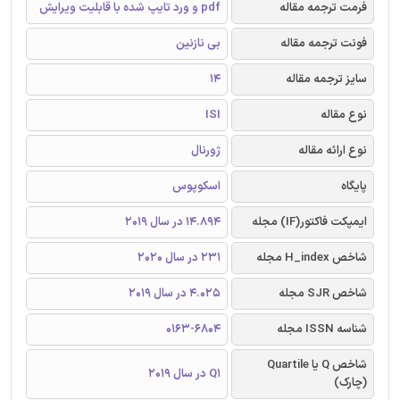
فرمت ترجمه مقاله
pdf و ورد تایپ شده با قابلیت ویرایش
فونت ترجمه مقاله
بی نازنین
سایز ترجمه مقاله
14
نوع مقاله
ISI
نوع ارائه مقاله
ژورنال
پایگاه
اسکوپوس
ایمپکت فاکتور(IF) مجله
14.894 در سال 2019
شاخص H_index مجله
231 در سال 2020
شاخص SJR مجله
4.025 در سال 2019
شناسه ISSN مجله
0163-6804
شاخص Q یا Quartile
Q1 در سال 2019
(چارک)