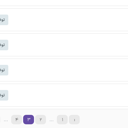
توض
توض
توض
توض
...
۴
۳
۲
...
۱
‹