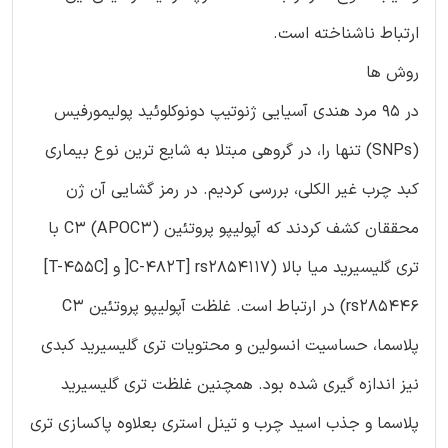
ارتباط ناشناخته است.
روش ها
در 95 مرد هندی آسیایی ژنوتیپ دونوکلوئید پولیمورفیس
(SNPs) تنها را، در گروهی مبتلا به شایع ترین نوع بیماری
کبد چرب غیر الکلی، بررسی کردیم. در رمز گشایی آن ژن
محققان کشف کردند که آپولیپو پروتئین C3 (APOC3) با
تری گلیسیرید میا بالا (C-482T] rs2854117[ و [T-455C]
rs285446) در ارتباط است. غلظت آپولیپو پروتئین C3
پلاسما، حساسیت انسولین و محتویات تری گلیسیرید کبدی
نیز اندازه گیری شده بود. همچنین غلظت تری گلیسیرید
پلاسما و جذب اسید چرب و تینل استری بعلاوه پاکسازی تری