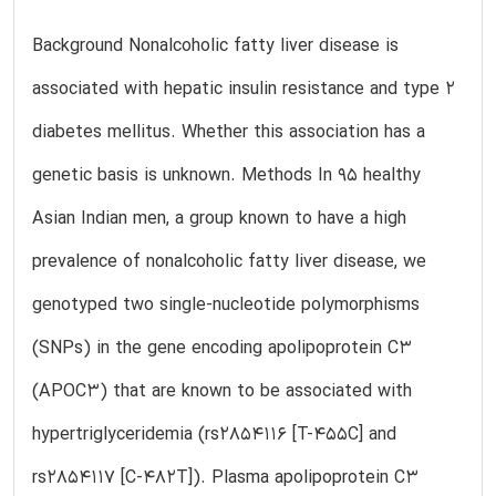
Background Nonalcoholic fatty liver disease is
associated with hepatic insulin resistance and type 2
diabetes mellitus. Whether this association has a
genetic basis is unknown. Methods In 95 healthy
Asian Indian men, a group known to have a high
prevalence of nonalcoholic fatty liver disease, we
genotyped two single-nucleotide polymorphisms
(SNPs) in the gene encoding apolipoprotein C3
(APOC3) that are known to be associated with
hypertriglyceridemia (rs2854116 [T-455C] and
rs2854117 [C-482T]). Plasma apolipoprotein C3