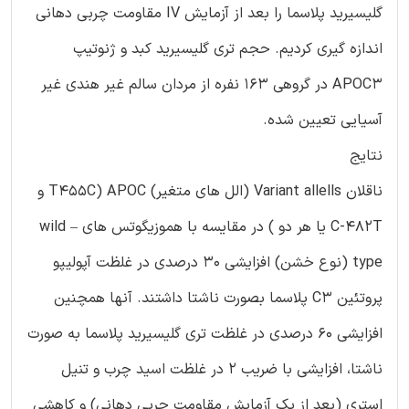
گلیسیرید پلاسما را بعد از آزمایش IV مقاومت چربی دهانی
اندازه گیری کردیم. حجم تری گلیسیرید کبد و ژنوتیپ
APOC3 در گروهی 163 نفره از مردان سالم غیر هندی غیر
آسیایی تعیین شده.
نتایج
ناقلان Variant allells (الل های متغیر) APOC (T455C و
C-482T یا هر دو ) در مقایسه با هموزیگوتس های wild –
type (نوع خشن) افزایشی 30 درصدی در غلظت آپولیپو
پروتئین C3 پلاسما بصورت ناشتا داشتند. آنها همچنین
افزایشی 60 درصدی در غلظت تری گلیسیرید پلاسما به صورت
ناشتا، افزایشی با ضریب 2 در غلظت اسید چرب و تنیل
استری (بعد از یک آزمایش مقاومت چربی دهانی) و کاهشی