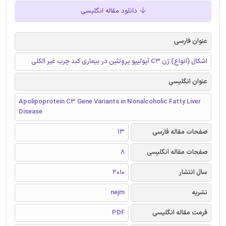
دانلود مقاله انگلیسی
عنوان فارسی
اشکال (انواع) ژن C3 آپولیپو پروتئین در بیماری کبد چرب غیر الکلی
عنوان انگلیسی
Apolipoprotein C3 Gene Variants in Nonalcoholic Fatty Liver
Disease
صفحات مقاله فارسی
13
صفحات مقاله انگلیسی
8
سال انتشار
2010
نشریه
nejm
فرمت مقاله انگلیسی
PDF