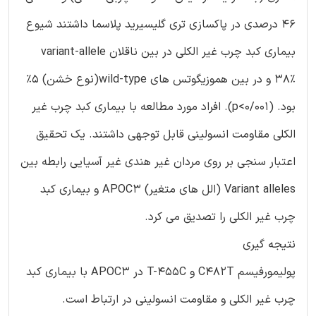
46 درصدی در پاکسازی تری گلیسیرید پلاسما داشتند شیوع
بیماری کبد چرب غیر الکلی در بین ناقلان variant-allele
38% و در بین هموزیگوتس های wild-type(نوع خشن) 5%
بود. (p<0/001). افراد مورد مطالعه با بیماری کبد چرب غیر
الکلی مقاومت انسولینی قابل توجهی داشتند. یک تحقیق
اعتبار سنجی بر روی مردان غیر هندی غیر آسیایی رابطه بین
Variant alleles (الل های متغیر) APOC3 و بیماری کبد
چرب غیر الکلی را تصدیق می کرد.
نتیجه گیری
پولیمورفیسم C482T و T-455C در APOC3 با بیماری کبد
چرب غیر الکلی و مقاومت انسولینی در ارتباط است.