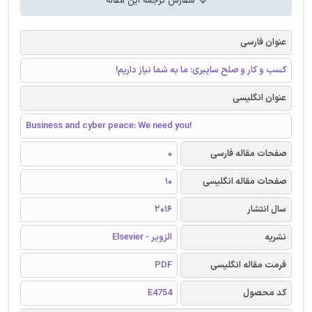
سفارش ترجمه این مقاله
عنوان فارسی
کسب و کار و صلح سایبری: ما به شما نیاز داریم!
عنوان انگلیسی
Business and cyber peace: We need you!
صفحات مقاله فارسی
0
صفحات مقاله انگلیسی
10
سال انتشار
2016
نشریه
الزویر - Elsevier
فرمت مقاله انگلیسی
PDF
کد محصول
E4754