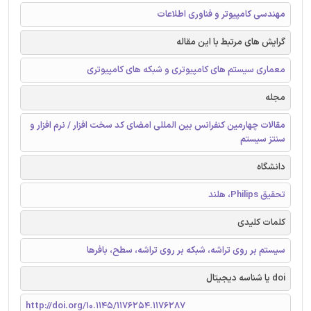
مهندسی کامپیوتر و فناوری اطلاعات
گرایش های مرتبط با این مقاله
معماری سیستم های کامپیوتری و شبکه های کامپیوتری
مجله
مقالات چهارمین کنفرانس بین المللی امضای کد سخت افزار / نرم افزار و
سنتز سیستم
دانشگاه
تحقیق Philips، هلند
کلمات کلیدی
سیستم بر روی تراشه، شبکه بر روی تراشه، سطح، بافرها
doi یا شناسه دیجیتال
http://doi.org/10.1145/1176254.1176287