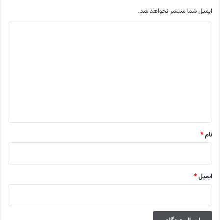
ایمیل شما منتشر نخواهد شد.
م
ت
ن
د
ی
د
گ
ا
نام
*
ه
ایمیل
*