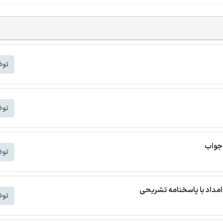
توض
توض
 جواب
توض
مداد با پاسخنامه تشریحی
توض