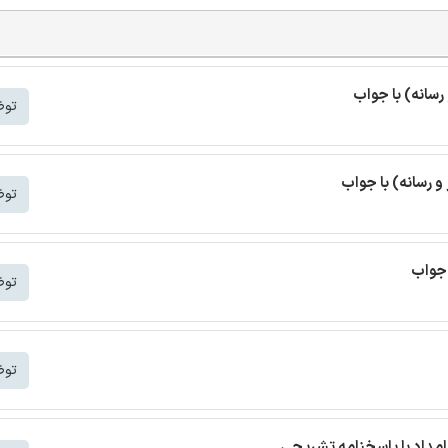
سانه) با جواب
توض
 رسانه) با جواب
توض
 جواب
توض
توض
مداد با پاسخنامه تشریحی