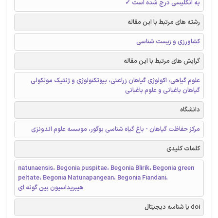
به انگلیسی درج شده است ✓
رشته های مرتبط با این مقاله
کشاورزی و زیست شناسی
گرایش های مرتبط با این مقاله
علوم گیاهی، اکولوژی گیاهان زراعتی، بیوتکنولوژی و ژنتیک مولکولی
گیاهان باغبانی و علوم باغبانی
دانشگاه
مرکز حفاظت گیاهان - باغ گیاه شناسی بوگور، موسسه علوم اندونزی
کلمات کلیدی
natunaensis، Begonia puspitae، Begonia Blirik، Begonia green
peltate، Begonia Natunapangean، Begonia Fiandani،
هیبریداسیون بين گونه ای
doi یا شناسه دیجیتال