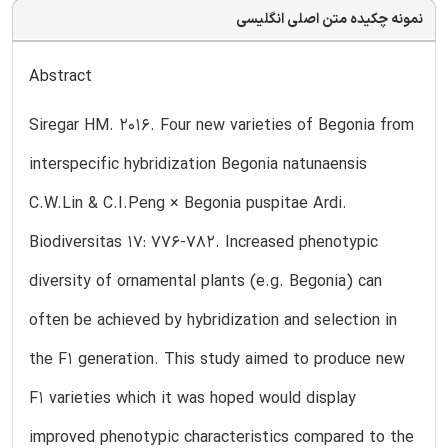
نمونه چکیده متن اصلی انگلیسی
Abstract
Siregar HM. 2016. Four new varieties of Begonia from
interspecific hybridization Begonia natunaensis
C.W.Lin & C.I.Peng × Begonia puspitae Ardi.
Biodiversitas 17: 776-782. Increased phenotypic
diversity of ornamental plants (e.g. Begonia) can
often be achieved by hybridization and selection in
the F1 generation. This study aimed to produce new
F1 varieties which it was hoped would display
improved phenotypic characteristics compared to the