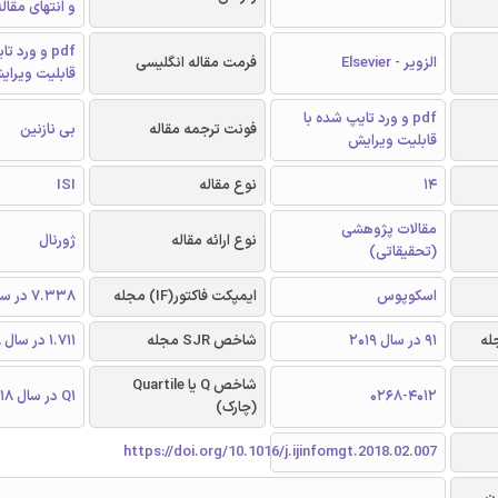
و انتهای مقال
pdf و ورد 
الزویر - Elsevier
فرمت مقاله انگلیسی
قابلیت ویرای
pdf و ورد تایپ شده با
فونت ترجمه مقاله
بی نازنین
قابلیت ویرایش
14
نوع مقاله
ISI
مقالات پژوهشی
نوع ارائه مقاله
ژورنال
(تحقیقاتی)
اسکوپوس
ایمپکت فاکتور(IF) مجله
7.338 در سال 2018
91 در سال 2019
شاخص SJR مجله
1.711 در سال 2018
شاخص Q یا Quartile
0268-4012
Q1 در سال 2018
(چارک)
https://doi.org/10.1016/j.ijinfomgt.2018.02.007
ن