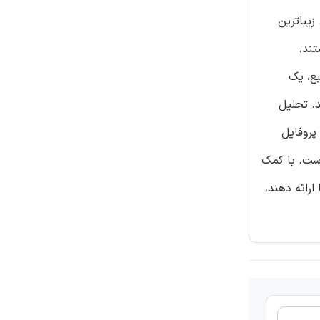
ط به کیفیت داده های موجود به عنوان پایه ای برای کاربردهای RIS است. زیباترین
ستند.
فرآیند ادغام (ETL) یک سیستم منبع، یک
. تحلیل
پروفایل
در سیستم های منبع قبل قبل از ادغام آنها در RIS ارائه شده است. با کمک
ارائه دهند،