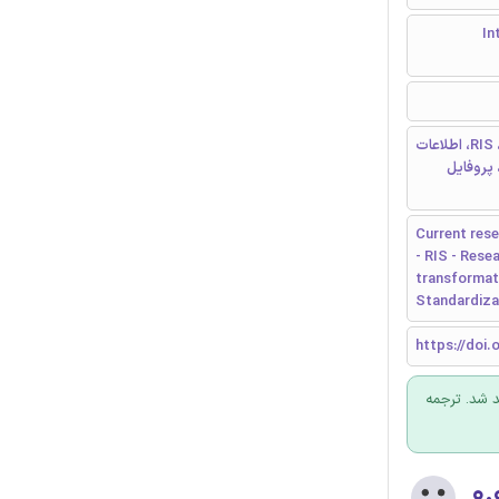
Inte
سیستم های اطلاعات پژوهشی فعلی، CRIS، سیستم های اطلاعات پژوهشی، RIS، اطلاعات
ETL، تحلیل داده ها، پروفایل
Current res
- RIS - Rese
transformati
Standardiza
https://doi.o
د شد. ترجمه
۰.