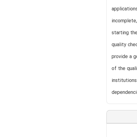
application
incomplete,
starting th
quality che
provide a g
of the qual
institution
dependencie