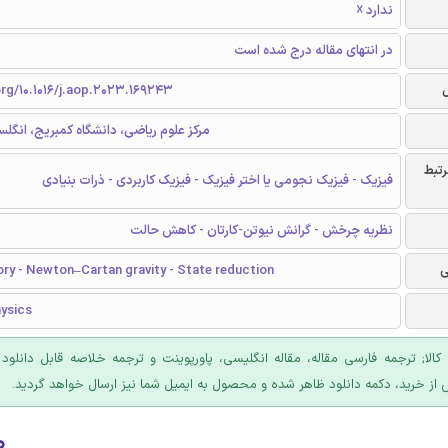
ندارد ☓
در انتهای مقاله درج شده است
org/10.1016/j.aop.2023.169243
DAMTP، مرکز علوم ریاضی، دانشگاه کمبریج، انگل
رتبط
فیزیک - فیزیک نجومی یا اختر فیزیک - فیزیک کاربردی - ذرات بنیادی
نظریه چرخش - گرانش نیوتن-کارتان - کاهش حالت
ی
ry - Newton–Cartan gravity - State reduction
hysics
 کالا; ترجمه فارسی مقاله، مقاله انگلیسی، پاورپوینت و ترجمه خلاصه قابل دانلود
 از خرید، دکمه دانلود ظاهر شده و محصول به ایمیل شما نیز ارسال خواهد گردید.
۰