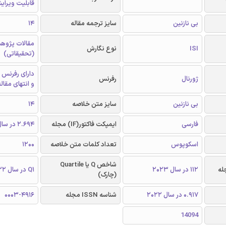
قابلیت ویرای
بی نازنین
سایز ترجمه مقاله
14
مقالات پژوه
ISI
نوع نگارش
(تحقیقاتی)
دارای رفرنس 
ژورنال
رفرنس
و انتهای مقال
بی نازنین
سایز متن خلاصه
14
فارسی
ایمپکت فاکتور(IF) مجله
2.694 در سال 2022
اسکوپوس
تعداد کلمات متن خلاصه
1200
شاخص Q یا Quartile
112 در سال 2023
Q1 در سال 2022
(چارک)
0.917 در سال 2022
شناسه ISSN مجله
0003-4916
14094