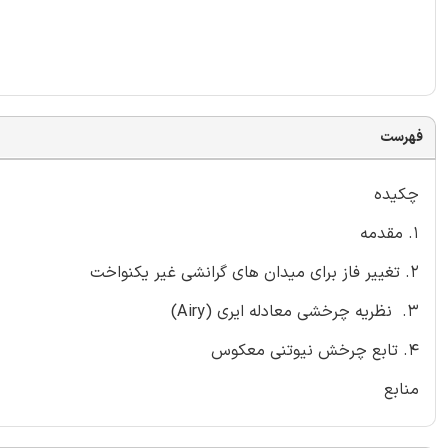
فهرست
چکیده
1. مقدمه
2. تغییر فاز برای میدان های گرانشی غیر یکنواخت
3. نظریه چرخشی معادله ایری (Airy)
4. تابع چرخش نیوتنی معکوس
منابع