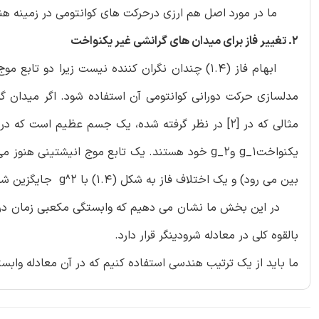
ما در مورد اصل هم ارزی درحرکت های کوانتومی در زمینه هن
2. تغییر فاز برای میدان های گرانشی غیر یکنواخت
ابهام فاز (1.4) چندان نگران کننده نیست زیرا دو
مدلسازی حرکت دورانی کوانتومی آن استفاده شود. اگر میدان گ
مثالی که در [2] در نظر گرفته شده، یک جسم عظیم است
بین می رود) و یک اختلاف فاز به شکل (1.4) با g^2 جایگزین شده توسط |g_1-g_2 |^2 وgz جایگزین شده توسط (g_1-g_2).x وجود دارد.
در این بخش ما نشان می دهیم که وابستگی مکعبی زمان در اب
بالقوه کلی در معادله شرودینگر قرار دارد.
ما باید از یک ترتیب هندسی استفاده کنیم که در آن معادله واب