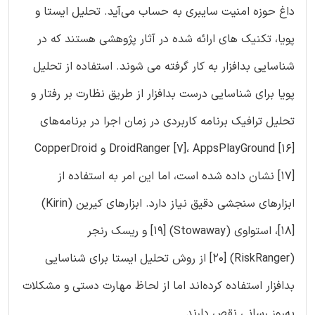
داغ حوزه امنیت سایبری به حساب می‌آید. تحلیل ایستا و
پویا، تکنیک های ارائه شده در آثار پژوهشی هستند که در
شناسایی بدافزار به کار گرفته می شوند. استفاده از تحلیل
پویا برای شناسایی درست بدافزار از طریق نظارت بر رفتار و
تحلیل ترافیک برنامه کاربردی در زمان اجرا در برنامه‌های
DroidRanger [7]، AppsPlayGround [16] و CopperDroid
[17] نشان ‌داده شده ‌است، اما این امر به استفاده از
ابزارهای سنجشی دقیق نیاز دارد. ابزارهای کیرین (Kirin)
[18]، استواوی (Stowaway) [19] و ریسک رنجر
(RiskRanger) [20] از روش تحلیل ایستا برای شناسایی
بدافزار استفاده کرده‌اند اما از لحاظ مهارت دستی و مشکلات
به‌روز رسانی نقص دارند.