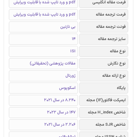
فرمت مقاله انگلیسی
pdf و ورد تایپ شده با قابلیت ویرایش
فرمت ترجمه مقاله
pdf و ورد تایپ شده با قابلیت ویرایش
فونت ترجمه مقاله
بی نازنین
سایز ترجمه مقاله
14
نوع مقاله
ISI
نوع نگارش
مقالات پژوهشی (تحقیقاتی)
نوع ارائه مقاله
ژورنال
پایگاه
اسکوپوس
ایمپکت فاکتور(IF) مجله
8.240 در سال 2021
شاخص H_index مجله
147 در سال 2022
شاخص SJR مجله
2.206 در سال 2021
شناسه ISSN مجله
0019-8501