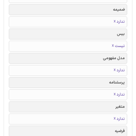
ضمیمه
ندارد ☓
بیس
نیست ☓
مدل مفهومی
ندارد ☓
پرسشنامه
ندارد ☓
متغیر
ندارد ☓
فرضیه