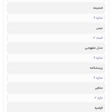
ضمیمه
ندارد ☓
بیس
است ✓
مدل مفهومی
ندارد ☓
پرسشنامه
ندارد ☓
متغیر
دارد ✓
فرضیه