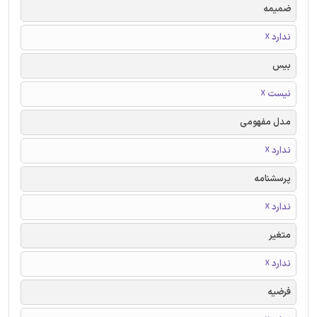
ضمیمه
ندارد ☓
بیس
نیست ☓
مدل مفهومی
ندارد ☓
پرسشنامه
ندارد ☓
متغیر
ندارد ☓
فرضیه