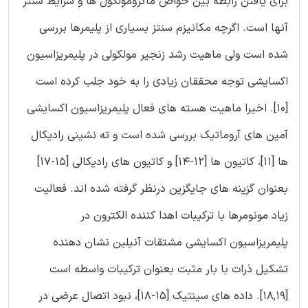
برای یافتن رابطه بین خواص ماکرومولکول ها و شرایط سنتز
آنها است. اگرچه مکانیزم سنتز بسیاری از پلیمرها بررسی
شده است ولی ماهیت رشد زنجیر مولکولی در پلیمریزاسیون
اکسایشی توجه محققان زیادی را به خود جلب کرده است
[10]. اخیرا ماهیت هسته های فعال پلیمریزاسیون اکسایشی
آمین های آروماتیک بررسی شده است و ته نشینی رادیکال
ها [11]، کاتیون ها [12-14] و کاتیون های رادیکالی [15-17]
بعنوان گزینه های جایگزین درنظر گرفته شده اند. فعالیت
زیاد مونومرها با ترکیبات اهدا کننده الکترون در
پلیمریزاسیون اکسایشی مشتقات آنیلین نشان دهنده
تشکیل ذرات با بار مثبت بعنوان ترکیبات واسطه است
[18,19]. داده های سینتیک [15-18]، نبود اتصال عرضی در