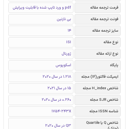
فرمت ترجمه مقاله
pdf و ورد تایپ شده با قابلیت ویرایش
فونت ترجمه مقاله
بی نازنین
سایز ترجمه مقاله
14
نوع مقاله
ISI
نوع ارائه مقاله
ژورنال
پایگاه
اسکوپوس
ایمپکت فاکتور(IF) مجله
1.218 در سال 2020
شاخص H_index مجله
15 در سال 2021
شاخص SJR مجله
0.260 در سال 2020
شناسه ISSN مجله
1754-243X
شاخص Q یا Quartile
Q3 در سال 2020
(چارک)