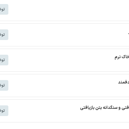
توض
توض
خاک نرم
توض
دفمند
توض
افتی و سنگدانه بتن بازیافتی
توض