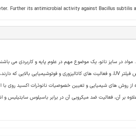
er. Further its antimicrobial activity against Bacillus subtilis 
مواد در سایز نانو، یک موضوع مهم در علوم پایه و کاربردی می باشند.
اکسید روی، به دلیل خصوصیات ضدباکتریایی، ضد قارچی و خواص فیلتر UV، و فعالیت های کاتالیزوری و فوتوشیمیایی بالایی
اده از روش های شیمیایی و تعیین خصوصیات نانوذرات اکسید روی با اس
ی روبشی (SEM) و پراش اشعه X می باشد. علاوه بر آن، فعالیت ضد میکروبی آن در برابر باسیلوس سابتیلی