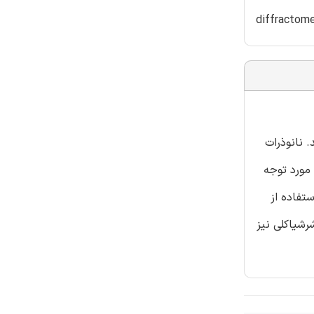
diffractomet
 نانوذرات
 که دارند، مورد توجه
تفاده از
س و اشرشیاکلی نیز