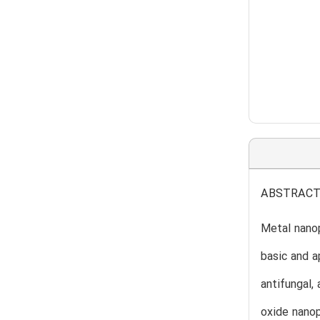
ABSTRAC
Metal nanop
basic and a
antifungal,
oxide nanop