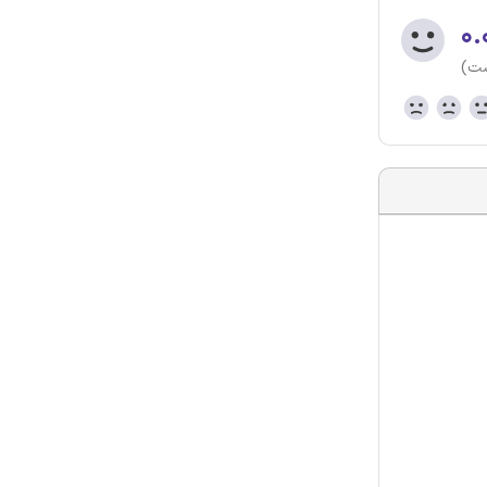
۰.
ست)