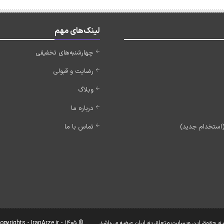
لینک‌های مهم
چهارشنبه‌های تخفیفی
رضایت و قبولی
وبلاگ
درباره ما
تماس با ما
یه حقوق این وبسایت متعلق به ایران عرضه می‌باشد.
© Copyrights - IranArze.ir - 1405