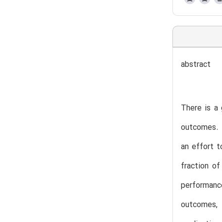
abstract
There is a 
outcomes. T
an effort t
fraction o
performanc
outcomes, 