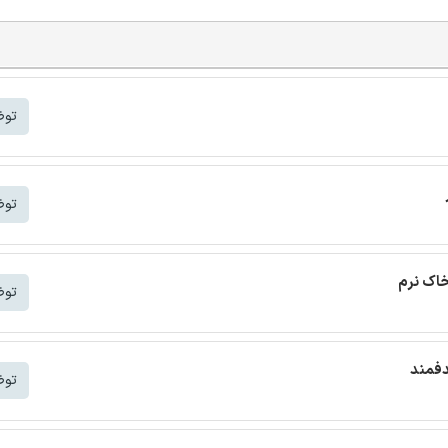
توض
توض
خاک نرم
توض
دفمند
توض