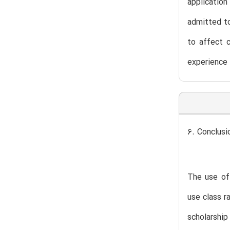
applicatio
admitted to
to affect c
experience 
6. Conclusi
The use of 
use class r
scholarship