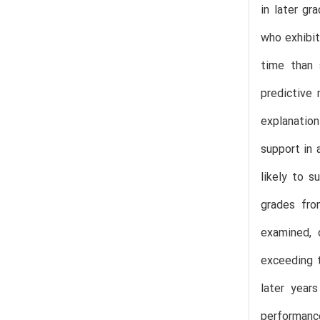
in later gr
who exhibit
time than 
predictive 
explanation
support in 
likely to s
grades fro
examined, 
exceeding t
later year
performance