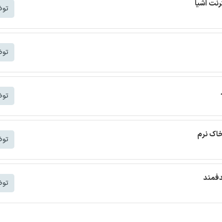
توض
توض
توض
خاک نرم
توض
دفمند
توض