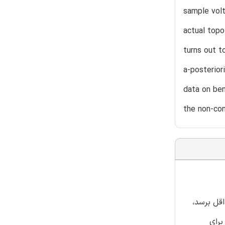
sample volt
actual topo
turns out t
a-posterior
data on ben
the non-con
قل برسد،
برای