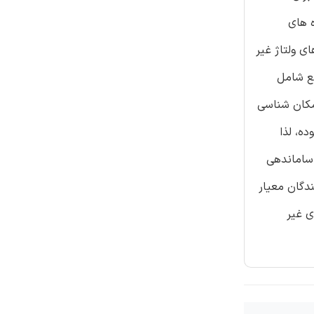
ه های
ی ولتاژ غیر
بع شامل
مکان شناسی
ده، لذا
ساماندهی
دگان معیار
ی غیر