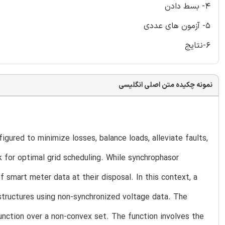
4- بسط دادن
5- آزمون های عددی
6-نتایج
نمونه چکیده متن اصلی انگلیسی
gured to minimize losses, balance loads, alleviate faults,
 for optimal grid scheduling. While synchrophasor
of smart meter data at their disposal. In this context, a
d structures using non-synchronized voltage data. The
unction over a non-convex set. The function involves the