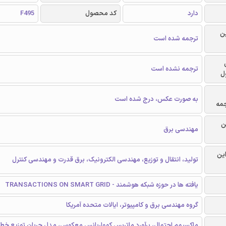
دارد
کد محصول
F495
ن
ترجمه شده است
ترجمه نشده است
ل
به صورت عکس، درج شده است
جمه
ن
مهندسی برق
این
تولید، انتقال و توزیع، مهندسی الکترونیک، برق قدرت و مهندسی کنترل
یافته ها در حوزه شبکه هوشمند - TRANSACTIONS ON SMART GRID
گروه مهندسی برق و کامپیوتر، ایالات متحده آمریکا
ماکسیمم احتمال، برآورد ماتریس کوواریانس معکوس، مدل جریان توزیع خط