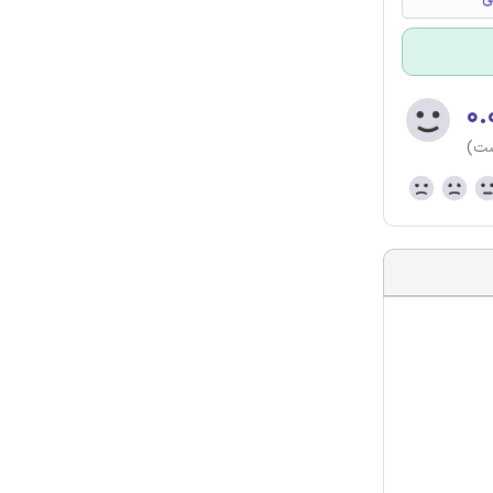
۰.
ست)