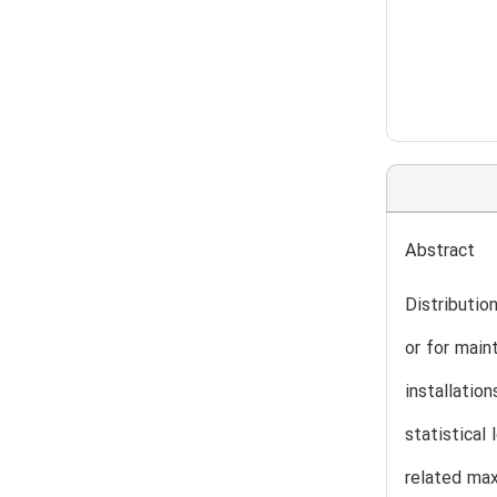
Abstract
Distributio
or for main
installatio
statistical
related max