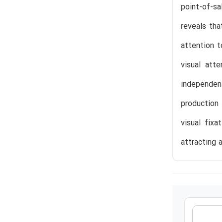
point-of-s
reveals tha
attention t
visual att
independent
production 
visual fixa
attracting 