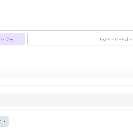
ارسال دی
توض