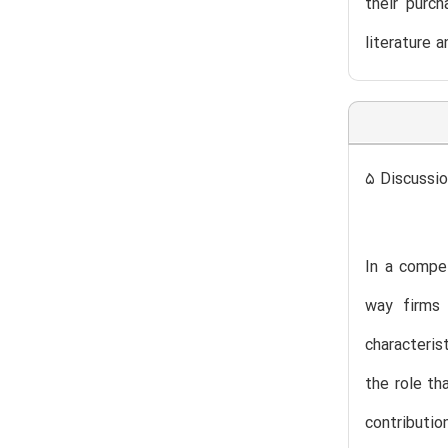
their purch
literature 
5 Discussio
In a compe
way firms 
characteris
the role th
contributio