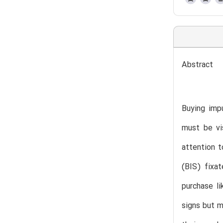
Abstract
Buying impu
must be vis
attention t
(BIS) fixa
purchase l
signs but m