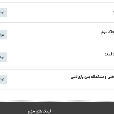
توض
خاک نرم
توض
دفمند
توض
افتی و سنگدانه بتن بازیافتی
توض
لینک‌های مهم