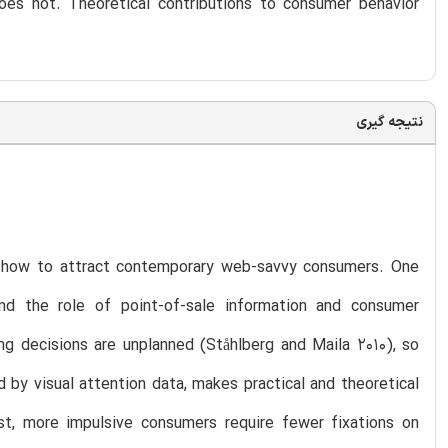
 does not. Theoretical contributions to consumer behavior
نتیجه گیری
nd how to attract contemporary web-savvy consumers. One
nd the role of point-of-sale information and consumer
ing decisions are unplanned (Ståhlberg and Maila 2010), so
 by visual attention data, makes practical and theoretical
irst, more impulsive consumers require fewer fixations on